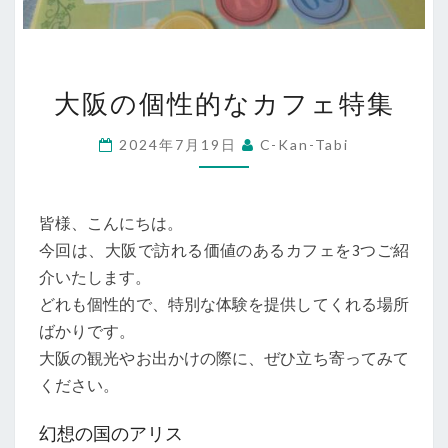
大
大阪の個性的なカフェ特集
阪
の
2024年7月19日
C-Kan-Tabi
個
性
的
皆様、こんにちは。
な
今回は、大阪で訪れる価値のあるカフェを3つご紹
カ
介いたします。
フ
どれも個性的で、特別な体験を提供してくれる場所
ェ
ばかりです。
特
大阪の観光やお出かけの際に、ぜひ立ち寄ってみて
集
ください。
幻想の国のアリス