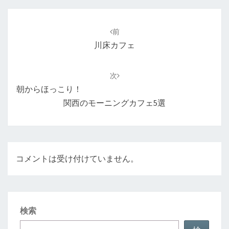
投
稿
前
ナ
川床カフェ
ビ
ゲ
次
ー
朝からほっこり！
シ
関西のモーニングカフェ5選
ョ
ン
コメントは受け付けていません。
検索