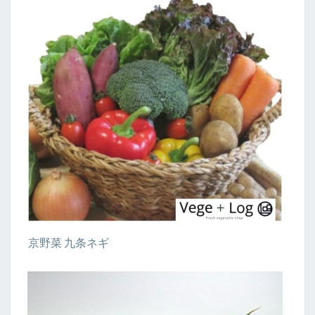
京野菜 九条ネギ