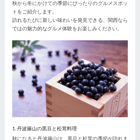
秋から冬にかけての季節にぴったりのグルメスポッ
定
トをご紹介します。
グ
訪れるたびに新しい味わいを発見できる、関西なら
ル
ではの魅力的なグルメ体験をお楽しみください。
メ
ス
ポ
ッ
ト
1. 丹波篠山の黒豆と松茸料理
秋になると丹波篠山は、黒豆と松茸の季節が訪れま