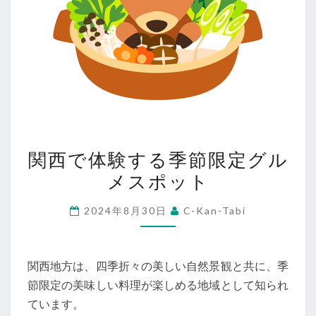
関
関西で体験する季節限定グル
西
メスポット
で
体
2024年8月30日
C-Kan-Tabi
験
す
る
関西地方は、四季折々の美しい自然景観と共に、季
季
節限定の美味しい料理が楽しめる地域として知られ
節
ています。
限